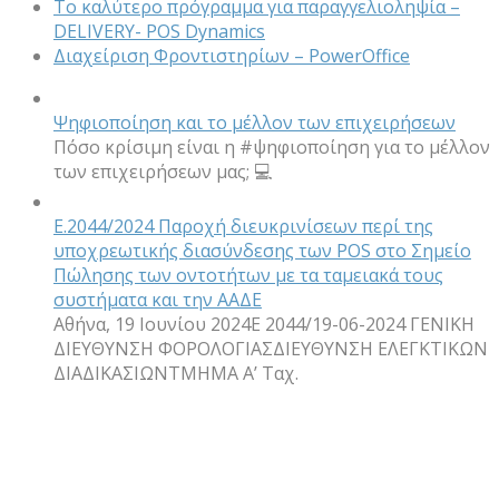
Το καλύτερο πρόγραμμα για παραγγελιοληψία –
DELIVERY- POS Dynamics
Διαχείριση Φροντιστηρίων – PowerOffice
Ψηφιοποίηση και το μέλλον των επιχειρήσεων
Πόσο κρίσιμη είναι η #ψηφιοποίηση για το μέλλον
των επιχειρήσεων μας; 💻
Ε.2044/2024 Παροχή διευκρινίσεων περί της
υποχρεωτικής διασύνδεσης των POS στο Σημείο
Πώλησης των οντοτήτων με τα ταμειακά τους
συστήματα και την ΑΑΔΕ
Αθήνα, 19 Ιουνίου 2024Ε 2044/19-06-2024 ΓΕΝΙΚΗ
ΔΙΕΥΘΥΝΣΗ ΦΟΡΟΛΟΓΙΑΣΔΙΕΥΘΥΝΣΗ ΕΛΕΓΚΤΙΚΩΝ
ΔΙΑΔΙΚΑΣΙΩΝΤΜΗΜΑ A’ Ταχ.