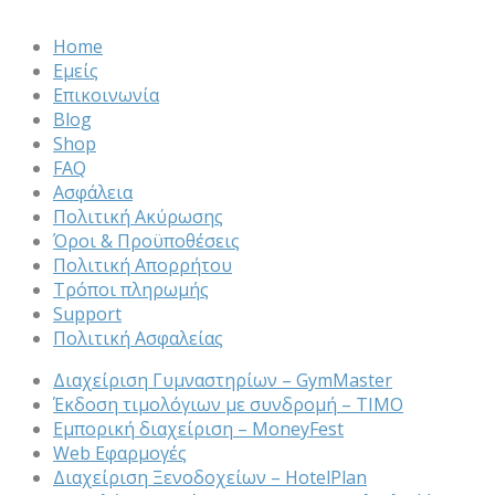
Home
Εμείς
Επικοινωνία
Blog
Shop
FAQ
Ασφάλεια
Πολιτική Ακύρωσης
Όροι & Προϋποθέσεις
Πολιτική Απορρήτου
Τρόποι πληρωμής
Support
Πολιτική Ασφαλείας
Διαχείριση Γυμναστηρίων – GymMaster
Έκδοση τιμολόγιων με συνδρομή – ΤΙΜΟ
Εμπορική διαχείριση – MoneyFest
Web Εφαρμογές
Διαχείριση Ξενοδοχείων – HotelPlan