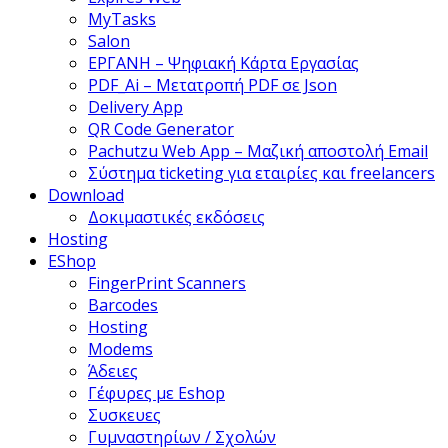
MyTasks
Salon
ΕΡΓΑΝΗ – Ψηφιακή Κάρτα Εργασίας
PDF_Ai – Μετατροπή PDF σε Json
Delivery App
QR Code Generator
Pachutzu Web App – Μαζική αποστολή Email
Σύστημα ticketing για εταιρίες και freelancers
Download
Δοκιμαστικές εκδόσεις
Hosting
EShop
FingerPrint Scanners
Barcodes
Hosting
Modems
Άδειες
Γέφυρες με Eshop
Συσκευες
Γυμναστηρίων / Σχολών