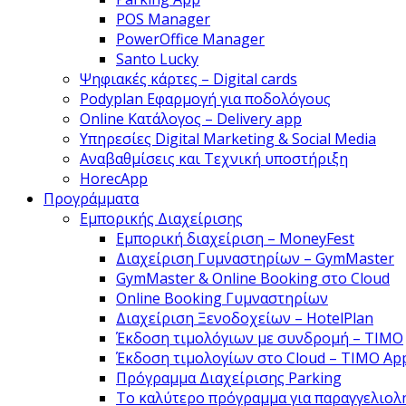
POS Manager
PowerOffice Manager
Santo Lucky
Ψηφιακές κάρτες – Digital cards
Podyplan Εφαρμογή για ποδολόγους
Online Κατάλογος – Delivery app
Υπηρεσίες Digital Marketing & Social Media
Αναβαθμίσεις και Τεχνική υποστήριξη
HorecApp
Προγράμματα
Εμπορικής Διαχείρισης
Εμπορική διαχείριση – MoneyFest
Διαχείριση Γυμναστηρίων – GymMaster
GymMaster & Online Booking στο Cloud
Online Booking Γυμναστηρίων
Διαχείριση Ξενοδοχείων – HotelPlan
Έκδοση τιμολόγιων με συνδρομή – ΤΙΜΟ
Έκδοση τιμολογίων στο Cloud – TIMO Ap
Πρόγραμμα Διαχείρισης Parking
Το καλύτερο πρόγραμμα για παραγγελιολ