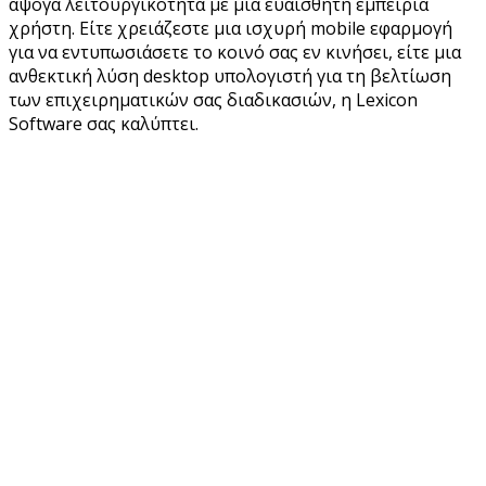
άψογα λειτουργικότητα με μια ευαίσθητη εμπειρία
χρήστη. Είτε χρειάζεστε μια ισχυρή mobile εφαρμογή
για να εντυπωσιάσετε το κοινό σας εν κινήσει, είτε μια
ανθεκτική λύση desktop υπολογιστή για τη βελτίωση
των επιχειρηματικών σας διαδικασιών, η Lexicon
Software σας καλύπτει.
SOFTWARE DESIGN
Διαθέτουμε εφαρμογές λογισμικού οι οποίες καλύπτουν
ένα τεράστιο φάσμα επιχειρήσεων, εύκολες στη
διαχείριση τους.