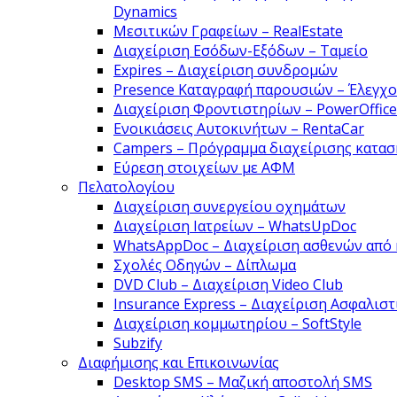
Dynamics
Μεσιτικών Γραφείων – RealEstate
Διαχείριση Εσόδων-Εξόδων – Ταμείο
Expires – Διαχείριση συνδρομών
Presence Καταγραφή παρουσιών – Έλεγχο
Διαχείριση Φροντιστηρίων – PowerOffice
Ενοικιάσεις Αυτοκινήτων – RentaCar
Campers – Πρόγραμμα διαχείρισης κατα
Εύρεση στοιχείων με ΑΦΜ
Πελατολογίου
Διαχείριση συνεργείου οχημάτων
Διαχείριση Ιατρείων – WhatsUpDoc
WhatsAppDoc – Διαχείριση ασθενών από 
Σχολές Οδηγών – Δίπλωμα
DVD Club – Διαχείριση Video Club
Insurance Express – Διαχείριση Ασφαλισ
Διαχείριση κομμωτηρίου – SoftStyle
Subzify
Διαφήμισης και Επικοινωνίας
Desktop SMS – Μαζική αποστολή SMS