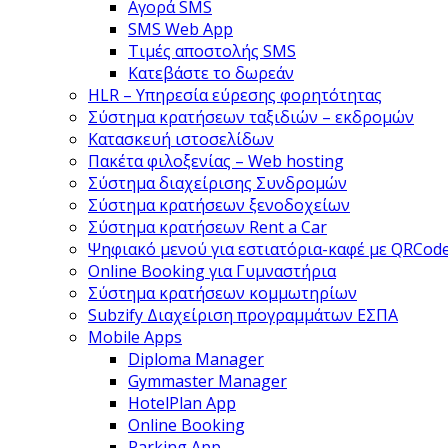
Αγορά SMS
SMS Web App
Τιμές αποστολής SMS
Κατεβάστε το δωρεάν
HLR – Υπηρεσία εύρεσης φορητότητας
Σύστημα κρατήσεων ταξιδιών – εκδρομών
Κατασκευή ιστοσελίδων
Πακέτα φιλοξενίας – Web hosting
Σύστημα διαχείρισης Συνδρομών
Σύστημα κρατήσεων ξενοδοχείων
Σύστημα κρατήσεων Rent a Car
Ψηφιακό μενού για εστιατόρια-καφέ με QRCod
Online Booking για Γυμναστήρια
Σύστημα κρατήσεων κομμωτηρίων
Subzify Διαχείριση προγραμμάτων ΕΣΠΑ
Mobile Apps
Diploma Manager
Gymmaster Manager
HotelPlan App
Online Booking
Parking App